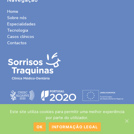
Home
Sobre nós
Especialidades
Tecnologia
Casos clínicos
Contactos
Este site utiliza cookies para permitir uma melhor experiência
por parte do utilizador.
OK
INFORMAÇÃO LEGAL
© Sorrisos Traquinas |
Web Design by Growme
|
Informação
Legal