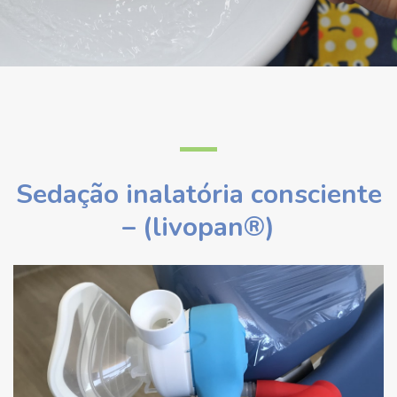
Sedação inalatória consciente
– (livopan®)